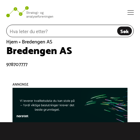
Hopp
til
Togg
innhold
navi
Søk
Hjem
»
Bredengen AS
Bredengen AS
978707777
ANNONSE