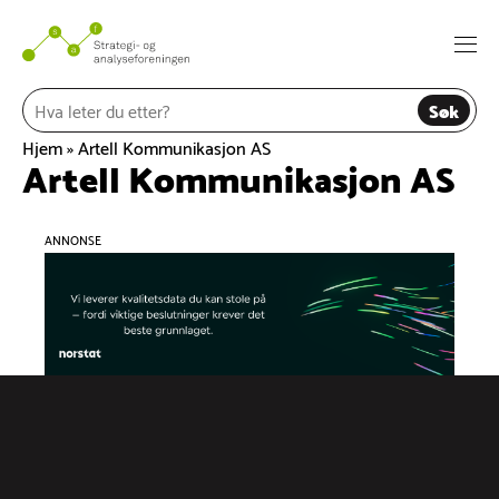
Hopp
til
Togg
innhold
navi
Søk
Hjem
»
Artell Kommunikasjon AS
Artell Kommunikasjon AS
ANNONSE