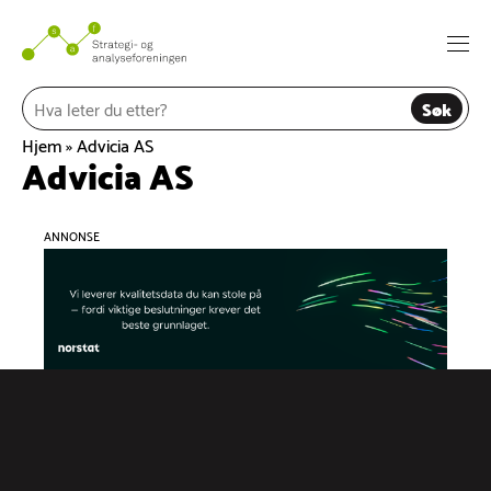
Hopp
til
Togg
innhold
navi
Søk
Hjem
»
Advicia AS
Advicia AS
ANNONSE